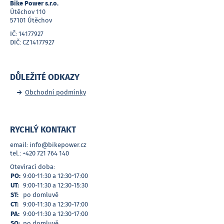
Bike Power s.r.o.
Útěchov 110
57101 Útěchov
IČ: 14177927
DIČ: CZ14177927
DŮLEŽITÉ ODKAZY
Obchodní podmínky
RYCHLÝ KONTAKT
email: info@bikepower.cz
tel.: +420 721 764 140
Otevírací doba:
PO:
9:00-11:30 a 12:30-17:00
UT:
9:00-11:30 a 12:30-15:30
ST:
po domluvě
CT:
9:00-11:30 a 12:30-17:00
PA:
9:00-11:30 a 12:30-17:00
SO:
po domluvě