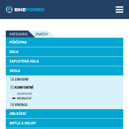
E-SHOP
KATEGORIE
ZNAČKY
PŮJČOVNA
NOVINKY
KOLA
POŘÁDÁME
ZAPLETENÁ KOLA
SEDLA
O NÁS
ZÁVODNÍ
KOMFORTNÍ
KONTAKT
SPORTOVNÍ
REKREAČNÍ
VINTAGE
OBLEČENÍ
BRÝLE A HELMY