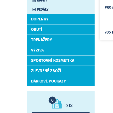
RÁFKY
PRO 
PEDÁLY
DOPLŇKY
OBUTÍ
705 
TRENAŽERY
VÝŽIVA
SPORTOVNÍ KOSMETIKA
ZLEVNĚNÉ ZBOŽÍ
DÁRKOVÉ POUKAZY
0
0 Kč