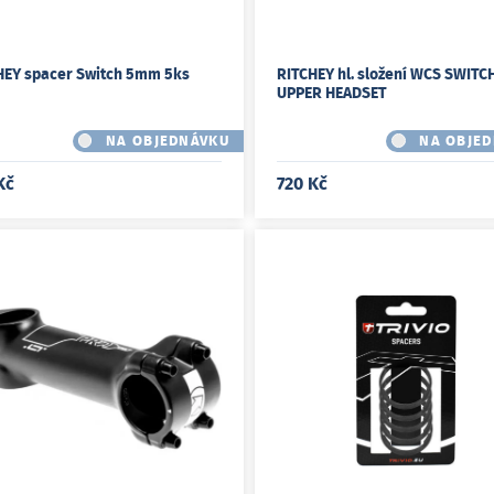
HEY spacer Switch 5mm 5ks
RITCHEY hl. složení WCS SWITC
UPPER HEADSET
NA OBJEDNÁVKU
NA OBJE
Kč
720 Kč