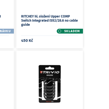
H
RITCHEY hl. složení Upper COMP
Switch Integrated IS52/28.6 no cable
guide
DNÁVKU
SKLADEM
450 Kč