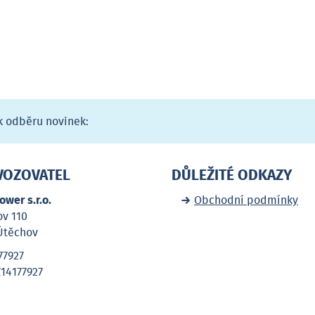
 k odběru novinek:
VOZOVATEL
DŮLEŽITÉ ODKAZY
ower s.r.o.
Obchodní podmínky
v 110
Útěchov
77927
Z14177927