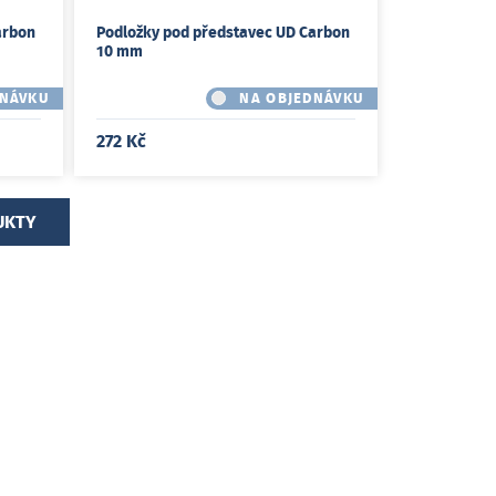
arbon
Podložky pod představec UD Carbon
10 mm
DNÁVKU
NA OBJEDNÁVKU
272 Kč
UKTY