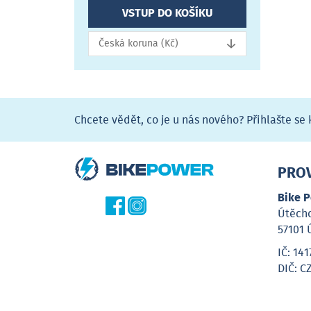
VSTUP DO KOŠÍKU
↓
Česká koruna (Kč)
Chcete vědět, co je u nás nového? Přihlašte se
PRO
Bike P
Útěcho
57101 
IČ: 141
DIČ: C