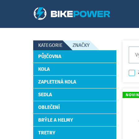
KATEGORIE
ZNAČKY
PŮJČOVNA
KOLA
ZAPLETENÁ KOLA
SEDLA
NOVI
OBLEČENÍ
BRÝLE A HELMY
TRETRY