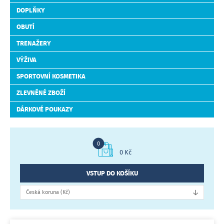
DOPLŇKY
OBUTÍ
TRENAŽERY
VÝŽIVA
SPORTOVNÍ KOSMETIKA
ZLEVNĚNÉ ZBOŽÍ
DÁRKOVÉ POUKAZY
0
0 Kč
VSTUP DO KOŠÍKU
↓
Česká koruna (Kč)