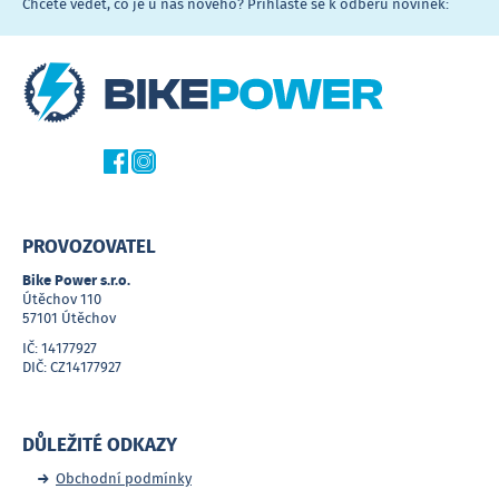
Chcete vědět, co je u nás nového? Přihlašte se k odběru novinek:
PROVOZOVATEL
Bike Power s.r.o.
Útěchov 110
57101 Útěchov
IČ: 14177927
DIČ: CZ14177927
DŮLEŽITÉ ODKAZY
Obchodní podmínky