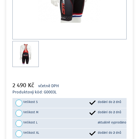
2 490 Kč
včetně DPH
Produktový kód: G0003L
Velikost S
dodání do
2
dnů
Velikost M
dodání do
2
dnů
Velikost L
aktuálně vyprodáno
Velikost XL
dodání do
2
dnů