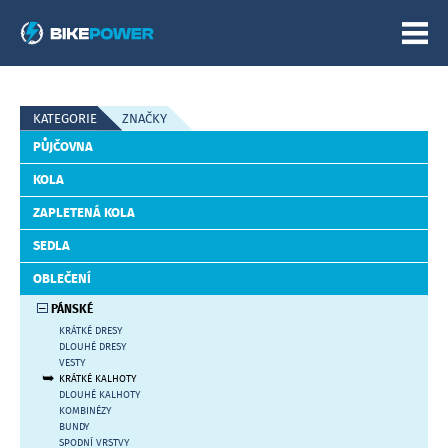
E-SHOP
KATEGORIE
ZNAČKY
PŮJČOVNA
NOVINKY
KOLA
POŘÁDÁME
ZAPLETENÁ KOLA
SEDLA
O NÁS
OBLEČENÍ
PÁNSKÉ
KONTAKT
KRÁTKÉ DRESY
DLOUHÉ DRESY
VESTY
KRÁTKÉ KALHOTY
DLOUHÉ KALHOTY
KOMBINÉZY
BUNDY
SPODNÍ VRSTVY